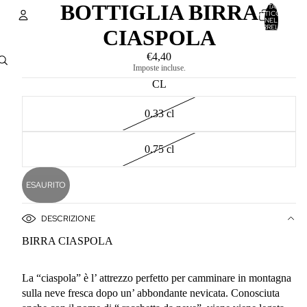
BOTTIGLIA BIRRA
TOTALE
ARTICOLI
NEL
CARRELLO:
CIASPOLA
0
Account
€4,40
Imposte incluse.
ALTRE OPZIONI DI ACCESSO
CL
ORDINI
PROFILO
0.33 cl
0.75 cl
ESAURITO
DESCRIZIONE
BIRRA CIASPOLA
La “ciaspola” è l’ attrezzo perfetto per camminare in montagna
sulla neve fresca dopo un’ abbondante nevicata. Conosciuta