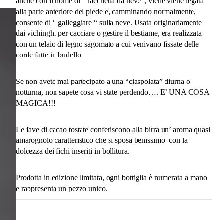
anche con il nome di “ racchetta da neve”, viene viene legata
alla parte anteriore del piede e, camminando normalmente,
consente di “ galleggiare “ sulla neve. Usata originariamente
dai vichinghi per cacciare o gestire il bestiame, era realizzata
con un telaio di legno sagomato a cui venivano fissate delle
corde fatte in budello.
Se non avete mai partecipato a una “ciaspolata” diurna o
notturna, non sapete cosa vi state perdendo…. E’ UNA COSA
MAGICA!!!
Le fave di cacao tostate conferiscono alla birra un’ aroma quasi
amarognolo caratteristico che si sposa benissimo con la
dolcezza dei fichi inseriti in bollitura.
Prodotta in edizione limitata, ogni bottiglia è numerata a mano
e rappresenta un pezzo unico.